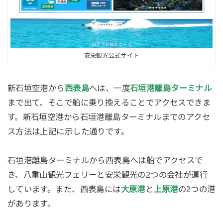
安栄観光公式サイト
新石垣空港から
西表島
へは、一度
石垣港離島ターミナル
まで出て、そこで船に乗り換えることでアクセスできま
す。新石垣空港から石垣港離島ターミナルまでのアクセ
ス方法は上記に示した通りです。
石垣港離島ターミナルから西表島へは船でアクセスで
き、八重山観光フェリーと安栄観光の2つの会社が運行
しています。また、西表島には
大原港
と
上原港
の2つの港
があります。