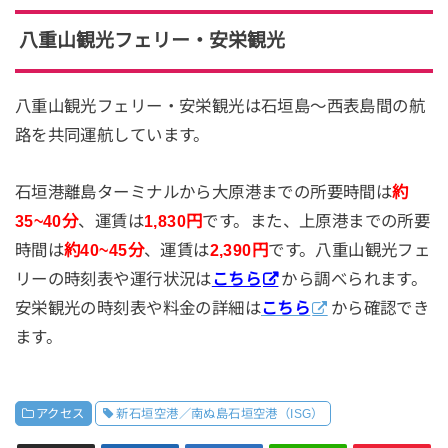
八重山観光フェリー・安栄観光
八重山観光フェリー・安栄観光は石垣島～西表島間の航
路を共同運航しています。
石垣港離島ターミナルから大原港までの所要時間は
約
35~40分
、運賃は
1,830円
です。また、上原港までの所要
時間は
約40~45分
、運賃は
2,390円
です。八重山観光フェ
リーの時刻表や運行状況は
こちら
から調べられます。
安栄観光の時刻表や料金の詳細は
こちら
から確認でき
ます。
アクセス
新石垣空港／南ぬ島石垣空港（ISG）