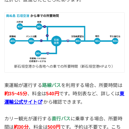
新石垣空港から各地への車での所要時間（新石垣空港HPより）
東運輸が運行する
路線バス
を利用する場合、所要時間は
約35~45分
、料金は
540円
です。時刻表など、詳しくは
東
運輸公式サイト
から確認できます。
カリー観光が運行する
直行
バス
に乗車する場合、所要時
間は
約30分
、料金は
500円
です。予約は不要です。こち