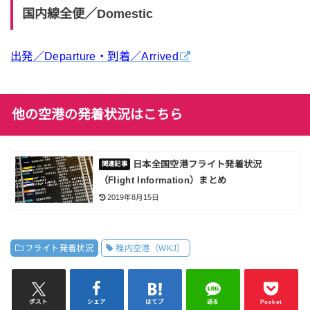
国内線全便／Domestic
出発／Departure・到着／Arrived
他の空港の発着状況はこちら
日本全国空港フライト発着状況
（Flight Information）まとめ
2019年8月15日
フライト発着状況
稚内空港（WKJ）
ポスト
シェア
はてブ
送る
Pocket