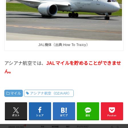
JAL機体（出典:How To Traicy）
アシアナ航空では、
JALマイルを貯めることができませ
ん。
マイル
アシアナ航空（OZ/AAR）
ポスト
シェア
はてブ
送る
Pocket