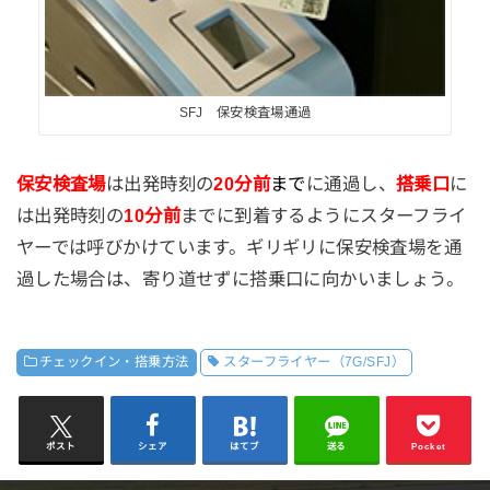
SFJ 保安検査場通過
保安検査場
は出発時刻の
20分前
まで
に通過し、
搭乗口
に
は出発時刻の
10分前
までに到着するようにスターフライ
ヤーでは呼びかけています。ギリギリに保安検査場を通
過した場合は、寄り道せずに搭乗口に向かいましょう。
チェックイン・搭乗方法
スターフライヤー（7G/SFJ）
ポスト
シェア
はてブ
送る
Pocket