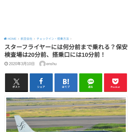
HOME
航空会社
チェックイン・搭乗方法
スターフライヤーには何分前まで乗れる？保安
検査場は20分前、搭乗口には10分前！
2020年3月10日
enshu
ポスト
シェア
はてブ
送る
Pocket