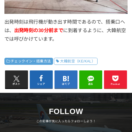
出発時刻は飛行機が動き出す時間であるので、搭乗口へ
は、
出発時刻の30分前まで
に到着するように、大韓航空
では呼びかけています。
チェックイン・搭乗方法
大韓航空（KE/KAL）
ポスト
シェア
はてブ
送る
Pocket
FOLLOW