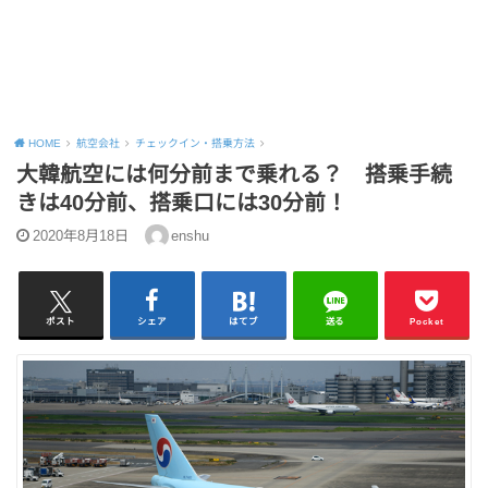
HOME
航空会社
チェックイン・搭乗方法
大韓航空には何分前まで乗れる？ 搭乗手続
きは40分前、搭乗口には30分前！
2020年8月18日
enshu
ポスト
シェア
はてブ
送る
Pocket